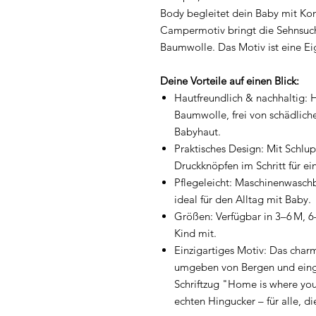
Body begleitet dein Baby mit Komf
Campermotiv bringt die Sehnsucht
Baumwolle. Das Motiv ist eine Ei
Deine Vorteile auf einen Blick:
Hautfreundlich & nachhaltig: He
Baumwolle, frei von schädlich
Babyhaut.
Praktisches Design: Mit Schlupf
Druckknöpfen im Schritt für ei
Pflegeleicht: Maschinenwaschb
ideal für den Alltag mit Baby.
Größen: Verfügbar in 3–6 M, 
Kind mit.
Einzigartiges Motiv: Das cha
umgeben von Bergen und ein
Schriftzug "Home is where you
echten Hingucker – für alle, d