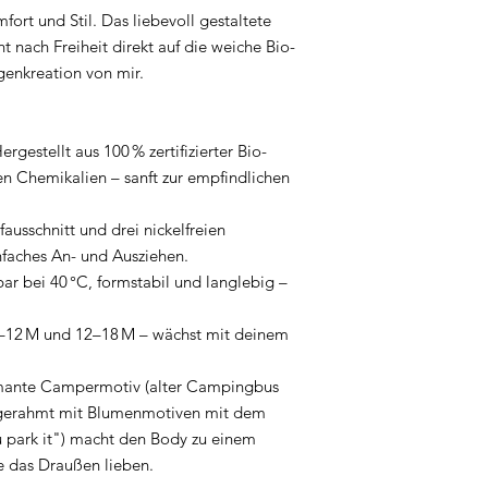
ort und Stil. Das liebevoll gestaltete
 nach Freiheit direkt auf die weiche Bio-
genkreation von mir.
rgestellt aus 100 % zertifizierter Bio-
en Chemikalien – sanft zur empfindlichen
ausschnitt und drei nickelfreien
nfaches An- und Ausziehen.
ar bei 40 °C, formstabil und langlebig –
6–12 M und 12–18 M – wächst mit deinem
rmante Campermotiv (alter Campingbus
gerahmt mit Blumenmotiven mit dem
 park it") macht den Body zu einem
ie das Draußen lieben.